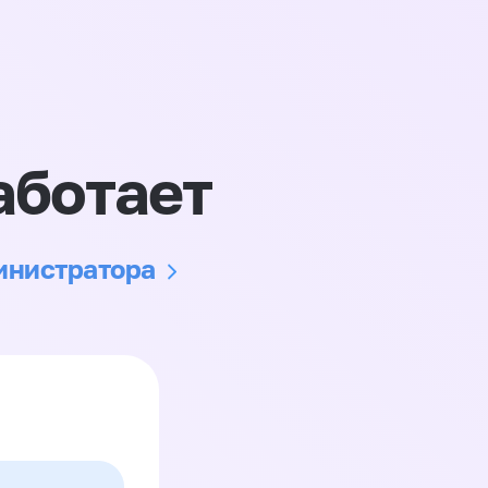
аботает
министратора