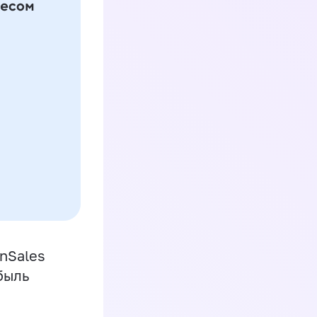
inSales
быль