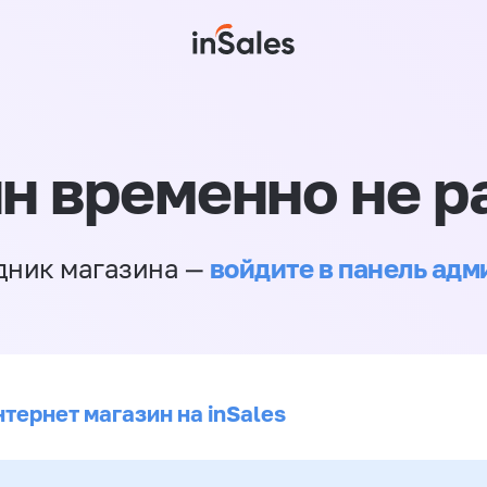
н временно не р
войдите в панель ад
дник магазина —
тернет магазин на inSales